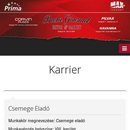
Togg
navi
Karrier
Csemege Eladó
Munkakör megnevezése: Csemege eladó
Munkavégzés helyszíne: VIII. kerület