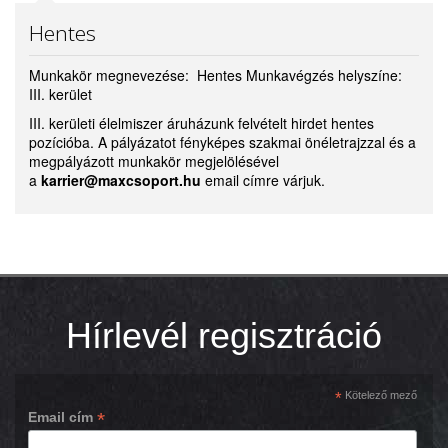
Hentes
Munkakör megnevezése: Hentes Munkavégzés helyszíne:
III. kerület
III. kerületi élelmiszer áruházunk felvételt hirdet hentes
pozícióba. A pályázatot fényképes szakmai önéletrajzzal és a
megpályázott munkakör megjelölésével
a
karrier@maxcsoport.hu
email címre várjuk.
Hírlevél regisztráció
*
Kötelező mező
*
Email cím