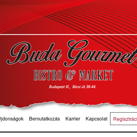
 Újdonságok
Bemutatkozás
Karrier
Kapcsolat
Regisztrác