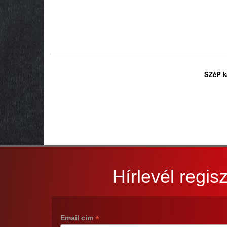
SZéP k
Hírlevél regisz
*
Email cím