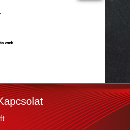
k
ás zseb
Kapcsolat
ft