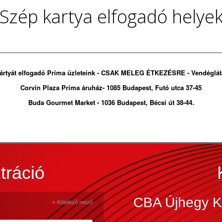
Szép kartya elfogadó helye
ártyát elfogadó Príma üzleteink - CSAK MELEG ÉTKEZÉSRE - Vendéglát
Corvin Plaza Príma áruház- 1085 Budapest, Futó utca 37-45
Buda Gourmet Market - 1036 Budapest, Bécsi út 38-44.
tráció
CBA Újhegy K
*
Kötelező mező