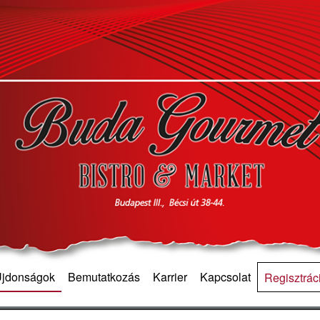
 Újdonságok
Bemutatkozás
Karrier
Kapcsolat
Regisztrác